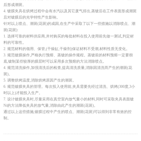
后形成潮斑。
4. 镀膜夹具在烘烤过程中会有水汽以及其它废气排出,蒸镀后在工件表面形成潮斑
且对镀膜后的光学特性产生影响。
针对以上喷点、潮斑(花斑)的成因,在生产中采取了以下一些措施以消除喷点、潮
斑(花斑):
1. 选择可靠的材料供应商,并对购买的每批材料在投入使用前先做一测试,判定材
料的可靠性。
2. 规范材料的领用、保管,(干燥缸,干燥剂)保证材料不受潮,材料性质无变化。
3. 规范镀膜操作,严格执行预熔、蒸镀的操作规程。蒸镀前的材料预熔一定要彻
底,镀制某些较厚的膜层时可以采用多次预熔的方法消除喷点。
4. 规范清洗操作,加强清洗后的检查,提高清洗质量,消除因清洗而产生的潮斑(花
斑)。
5. 调整烘烤温度,消除烘烤原因产生的潮斑。
6. 规范镀膜夹具的管理。每次投入使用前,夹具需要先经过清洗、烘烤(300度,3小
时以上)才能投入生产。
7. 设计镀膜夹具时,尽量采用在真空室内放气量小的材料,同时可采取夹具表面镀
Ni的方法降低夹具的放气量,消除由此产生的潮斑(花斑)。
通过以上这些措施,镀膜过程中产生的喷点、潮斑(花斑)可以得到非常有效的控
制。