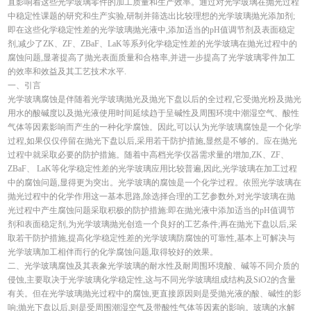
直影响着这些光学玻璃零件的加工质量和生产效率。通过对光学玻璃在抛光过程
中稳定性课题的研究和生产实验,研制并筛选出比较理想的光学玻璃抛光添加剂;
即在这些化学稳定性差的光学玻璃抛光液中,添加适当的pH值调节剂及表面稳定
剂,减少了ZK、ZF、ZBaF、LaK等系列化学稳定性差的光学玻璃在抛光过程中的
腐蚀问题,显著提高了抛光表面质量和合格率,并进一步提高了光学玻璃零件加工
的效率和效益及其工艺技术水平.
一、引言
光学玻璃腐蚀是伴随着光学玻璃抛光及抛光下盘以后的全过程,它受抛光粉及抛光
用水的酸碱度以及抛光液使用时间延续趋于呈碱性及周围环境中潮湿空气、酸性
气体等因素影响而产生的一种化学腐蚀。因此,可以认为光学玻璃腐蚀是一个化学
过程,如果仅仅停留在抛光下盘以后,采用若干防护措施,显然是不够的。应在抛光
过程中就采取必要的防护措施。随着中高档光学仪器需求量的增加,ZK、ZF、
ZBaF、 LaK等化学稳定性差的光学玻璃应用比较普遍,因此,光学玻璃在加工过程
中的腐蚀问题,显得更为突出。光学玻璃的腐蚀是一个化学过程。依照光学玻璃在
抛光过程中的化学作用这一基本思路,除选择合理的工艺参数外,对光学玻璃在抛
光过程中产生腐蚀问题采取积极的防护措施:即在抛光液中添加适当的pH值调节
剂和表面稳定剂,为光学玻璃抛光创造一个良好的工艺条件;再在抛光下盘以后,采
取若干防护措施,提高化学稳定性差的光学玻璃防腐蚀的可靠性,基本上可解决与
光学玻璃加工相伴而行的化学腐蚀问题,取得较好的效果。
二、光学玻璃腐蚀及其表象光学玻璃的耐水性及耐周围环境酸、碱等不同介质的
侵蚀,主要取决于光学玻璃化学稳定性,这与不同光学玻璃组成结构及SiO2的含量
有关。但在光学玻璃抛光过程中的腐蚀,更直接原因则是受抛光液的酸、碱性的影
响;抛光下盘以后,则是受周围潮湿空气及带酸性气体等因素的影响。玻璃的水解