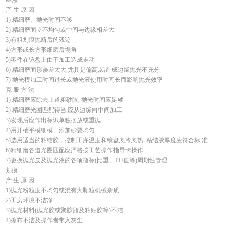
产 生 原 因
1) 精细磨、抛光时间不够
2) 精细磨面立不均匀或中间与边缘相差大
3)有粗划痕抛断后的残迹
4)方形或长方形细磨后塌角
5)零件在镜盘上由于加工造成走动
6) 精细磨面形误差太大,尤其是偏高,易造成边缘抛光不充分
7) 抛光模加工时间过长或抛光液使用时间长而影响抛光效率
克 服 方 法
1) 精细磨应除去上道粗砂眼, 抛光时间应足够
2) 精细磨光圈匹配得当,应从边缘向中间加工
3)发现后应作出标识单独摆放或重抛
4)用开槽平模细模、添加砂要均匀
5)选用适当的粘结胶，控制工序温度和镜盘忽冷忽热, 粘结胶厚度应符合标 准
6)精细磨各道光圈匹配应严格按工艺操作指导卡操作
7)更换抛光皮及抛光液的各项指标(比重、PH值等)周期性管理
划痕
产 生 原 因
1)抛光粉粒度不均匀或混有大颗粒机械杂质
2)工房环境不洁净
3)抛光材料(抛光胶或聚胺脂及粘贴胶等)不洁
4)擦布不洁及操作者带入灰尘