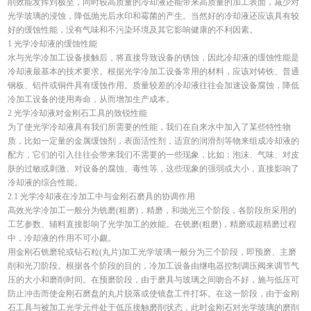
削效能发挥到极至，同时较高质量的冷却液还能带来高质量的加工表面，减少对
光学玻璃的浸蚀，降低抛光后水印和霉菌的产生。当然好的冷却液还应该具有较
好的缓蚀性能，没有气味和不污染环境及其它影响健康的不利因素。
1 光学冷却液的缓蚀性能
水与光学冷加工设备接触后，将直接导致设备的锈蚀，因此冷却液的缓蚀性能是
冷却液最基本的技术要求。根据光学冷加工设备常用的材料，应该对铸铁、普通
钢板、铝件或铜件具有缓蚀作用。质量较差的冷却液往往会加速设备腐蚀，降低
冷加工设备的使用寿命，从而增加生产成本。
2 光学冷却液对金刚石工具的致锐性能
为了使光学冷却液具有我们所需要的性能，我们在自来水中加入了某些特性物
质，比如一定量的金属缓蚀剂，表面活性剂，适宜的润滑剂等物来组成冷却液的
配方，它们的引入往往会带来我们不需要的一些现象，比如：泡沫、气味、对皮
肤的过敏或刺激、对设备的腐蚀、毒性等，这些现象的强弱或大小，直接影响了
冷却液的综合性能。
2.1 光学冷却液在冷加工中与金刚石磨具的协调作用
高效光学冷加工一般分为铣磨(粗磨)，精磨，和抛光三个阶段，各阶段所采用的
工艺参数、辅料直接影响了光学加工的效能。在铣磨(粗磨)，精磨或超精磨过程
中，冷却液的作用不可小觑。
用金刚石铣磨轮或钻石粒(丸片)加工光学玻璃一般分为三个阶段，即预磨、主磨
削和光刀阶段。根据各个阶段的目的，冷加工设备由继电器控制调压阀来调节气
压的大小和磨削时间。在预磨阶段，由于磨具与玻璃之间吻合不好，施与低压可
防止冲击而使金刚石磨盘的丸片脱落或使镜盘工件打坏。在这一阶段，由于金刚
石工具与被加工光学元件处于低压接触磨削状态，此时金刚石对光学玻璃的磨削