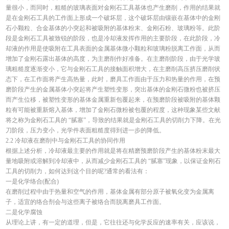
量很小，而同时，粗糙的玻璃表面对金刚石工具基体也产生磨削，作用的结果就
是在金刚石工具的工作面上形成一个破坏层，这个破坏层由镶嵌在基体中的金刚
石小颗粒、合金基体的小突起和被吸附的基体粉末、金刚石粉、玻璃粉等。此阶
段是金刚石工具被致锐的阶段，也是冷却液发挥作用的主要阶段，在此阶段，冷
却液的作用是使吸附在工具表面的金属基体微小颗粒和玻璃粉脱离工作面，从而
增加了金刚石露出基体的高度，为主磨削作好准备。在主磨削阶段，由于光学玻
璃粗糙度逐渐变小，它与金刚石工具的接触面积增大，在主磨削高压挤压磨削状
态下，在工作面将产生高热量，此时，磨具工作面由于压力和热量的作用，在预
磨阶段产生的金属基体小突起将产生塑性变形，突出基体的金刚石微粉也被挤压
而产生位移，被塑性变形的基体金属重新包覆起来，在预磨阶段被吸附的基体颗
粒有可能被重新熔入基体，增加了金刚石微粉被包覆的程度，这种现象某些文献
将之称为金刚石工具的 “腻塞”，导致的结果就是金刚石工具的切削力下降。在光
刀阶段，压力变小，光学件表面粗糙度得到进一步的降低。
2.2 冷却液在磨削中与金刚石工具的协同作用
根据上述分析，冷却液最主要的作用就是将在精磨预磨阶段产生的基体粉末最大
量地吸附或溶解到冷却液中，从而减少金刚石工具的 “腻塞”现象，以保证金刚石
工具的切削力，如何达到这个目的呢?通常的看法有：
一是化学络合(配合)
在磨削过程中由于热量和空气的作用，基体金属有部分原子被氧化变为金属离
子，适宜的络合剂会与这些离子被络合而脱离磨具工作面。
二是化学腐蚀
从理论上讲，有一定的道理，但是，它往往还与化学反应的速率有关，应该说，