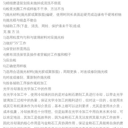
5)精细磨遗留划痕未抛掉或清洗不彻底
6)检查光圈工件或样板不干净、方法不当
7)抛光材料(抛光胶或聚胺脂)偏硬、使用时间长表面起硬壳或边缘有干硬堆积物
8)抛光模与镜盘不吻合
9)辅助工序(下盘、清洗、周转、保护漆未干等)造成
克 服 方 法
1)选用粒度均匀和与玻璃材料对应抛光粉
2)做好“5S”工作
3)保管好所需用品
4)擦布清洗保管及操作者穿戴好工作服和帽子
5)应自检
6)正确使用样板
7)选用合适抛光材料(抛光胶或聚胺脂)，周期更换，对改或修刮抛光模
8)对改或修刮、重新制作抛光模
9)按各辅助工序操作规程加工
光学冷却液在光学加工中的作用
在光学冷加工中，使用冷却液的目的是对金刚石磨削工具进行冷却，以带走光学
玻璃加工过程中的热量，保证光学冷加工的顺利进行，但对这一目的，在使用水
或其它有机液体作为冷却介质后，基本上都可以达到要求，尤其是使用水介质，
成本低廉，冷却效果也十分理想。但是如果在光学冷加工中用自来水来冷却，可
以肯定地说，其加工是低效率的，因为金刚石工具无法发挥其最大的工作效率，
因此冷却液的核心作用是与金刚石工具协调作用，保证金刚石工具能将自身的磨