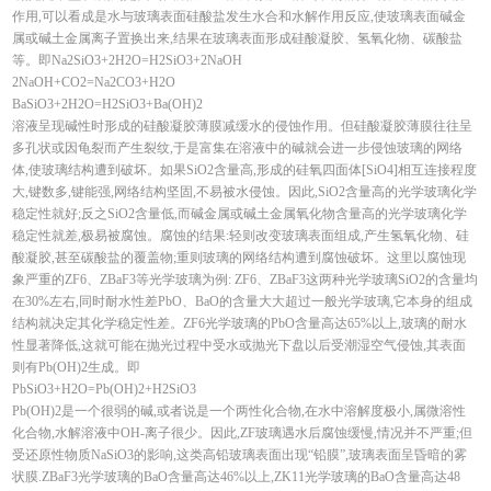
作用,可以看成是水与玻璃表面硅酸盐发生水合和水解作用反应,使玻璃表面碱金
属或碱土金属离子置换出来,结果在玻璃表面形成硅酸凝胶、氢氧化物、碳酸盐
等。即Na2SiO3+2H2O=H2SiO3+2NaOH
2NaOH+CO2=Na2CO3+H2O
BaSiO3+2H2O=H2SiO3+Ba(OH)2
溶液呈现碱性时形成的硅酸凝胶薄膜减缓水的侵蚀作用。但硅酸凝胶薄膜往往呈
多孔状或因龟裂而产生裂纹,于是富集在溶液中的碱就会进一步侵蚀玻璃的网络
体,使玻璃结构遭到破坏。如果SiO2含量高,形成的硅氧四面体[SiO4]相互连接程度
大,键数多,键能强,网络结构坚固,不易被水侵蚀。因此,SiO2含量高的光学玻璃化学
稳定性就好;反之SiO2含量低,而碱金属或碱土金属氧化物含量高的光学玻璃化学
稳定性就差,极易被腐蚀。腐蚀的结果:轻则改变玻璃表面组成,产生氢氧化物、硅
酸凝胶,甚至碳酸盐的覆盖物;重则玻璃的网络结构遭到腐蚀破坏。这里以腐蚀现
象严重的ZF6、ZBaF3等光学玻璃为例: ZF6、ZBaF3这两种光学玻璃SiO2的含量均
在30%左右,同时耐水性差PbO、BaO的含量大大超过一般光学玻璃,它本身的组成
结构就决定其化学稳定性差。ZF6光学玻璃的PbO含量高达65%以上,玻璃的耐水
性显著降低,这就可能在抛光过程中受水或抛光下盘以后受潮湿空气侵蚀,其表面
则有Pb(OH)2生成。即
PbSiO3+H2O=Pb(OH)2+H2SiO3
Pb(OH)2是一个很弱的碱,或者说是一个两性化合物,在水中溶解度极小,属微溶性
化合物,水解溶液中OH-离子很少。因此,ZF玻璃遇水后腐蚀缓慢,情况并不严重;但
受还原性物质NaSiO3的影响,这类高铅玻璃表面出现“铅膜”,玻璃表面呈昏暗的雾
状膜.ZBaF3光学玻璃的BaO含量高达46%以上,ZK11光学玻璃的BaO含量高达48