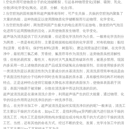
1.空化作用可使物质分子的化池键断裂，引起各种物理变化(溶解、吸附、乳化、
分散)和化学变化(氧化、还原、分解、化合)等。
2.当空腔泡的固有频率和超声频率相等时，可产生共振，共振的空腔泡内聚集了
大量的热能，这种热能足以使周围物质化学键断裂而引起物理、化学变化。
3.当空腔泡形成时，两泡壁间因产生极大的电位差而引起放电，致使腔内气泡活
化进而引起周围物质的活化，从而使物质发生物理、化学变化。
超声场为清洗提供了巨大的能量，但还需化学洗剂作为介质。一般将化学洗剂分
为两类，一类是有机溶剂，主要是根据相似相溶的化学原理，对有机物如：黏结
剂(沥青、松香等)、保护性材料(沥青、树脂等)、磨边润滑油进行溶解。在光学洗
净中，最初用三氯乙烯、芳香烃、氟里昂等作为清洗剂，这类物质虽然溶解性
强，但有的易挥发，毒性大，有的对大气臭氧层有破坏作用，被逐步禁用。现国
内多采用一些上述物质的改进产品或某些碳氢化合物做溶剂。目前使用较多的另
一类清洗剂是以表面活性剂为主要成分的水基清洗剂，其清洗原理简单地说是由
于表面活性剂的分子结构中同时含有亲油基的亲水基，具有极性和结构不对称的
特点。正是这种特点使得它能极大降低水溶液的表面张力，使物体表面易于润
湿，表面污物易于被溶解，分散在清洗液中而达到洗涤的目的。
超声波清洗就是在液体清洗介质中，利用超声场产生的巨大能量，通过物理、化
学的综合作用而达到洗净目的的一种洗净手段。
那么，在光学冷加工中，超声波清洗是如何实现洗净目的的呢?一般来说，清洗工
艺主要以干燥的方式命名，如ipa工艺，是指利用ipa(异丙醇)蒸汽进行脱水干燥的
清洗工艺，纯水工艺是指利用热纯水慢提拉或冷纯水甩干的方式进行干燥的清洗
工艺。当然，还有其他的命名方式。经过不断的变化、发展，光学冷加工中的清
洗工艺主要以ipa工艺和纯水工艺为主。