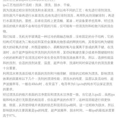
ipa工艺包括四个流程：洗涤、漂洗、脱水、干燥。
因为洗涤过程分溶剂清洗和水基清洗，所以有不同的工艺：有先进行溶剂清洗、
溶剂蒸汽干燥再进行水基清洗;也有先进行溶剂清洗，再用乳化剂溶解溶剂，再进
行水基清洗的。显然，后者在流程上更流畅、紧凑，对设备要求也简单。经过洗
涤后的镜片表面不会有结合牢固的污垢，仅可能有一些清洗剂和松散污垢的混合
物。
我们知道，无机光学玻璃是一种过冷的熔融态物质，没有固定的分子结构，它的
结构式可描述为二氧化硅和某些金属氧化物形成的网状结构。其骨架结构为键能
很大的硅氧共价键，外围是键能小、易断裂的氧与金属离子形成的离子键。在洗
涤时，由于超声场和化学洗剂的共同作用，某些硅氧键含量少或者外围键能特别
小的的材料易于在清洗过程中发生变化而导致洗涤效果不良。所以，选择性能温
和的洗剂、合适的洗剂浓度、温度、超声功率、洗涤时间对保证镜片的清洗质量
十分重要。
利用流水将洗涤后镜片表面的洗剂和污物溶解、排除的过程称为漂洗。影响漂洗
效果的因素有以下几个：洗剂的漂清性能，漂洗水的纯度、温度以及流动性、超
声波频率等。一般在40khz时，在常温下，电导率为0.1μs/m的纯水可以保证漂洗
的要求。
经过漂洗后的镜片表面的洁净度应和漂洗水洁净度一致。当它进入ipa后，虽然ipa
能和纯水进行无限度的相混溶，但在超声波的作用下，这种混溶能进行得更快
速、彻底，从而使得镜片表面的状态和混溶后ipa相同。这一过程称为脱水。所以
影响脱水的主要因素是ipa的纯度、超声波频率、脱水时间。一般ipa的最低浓度要
高于97%。