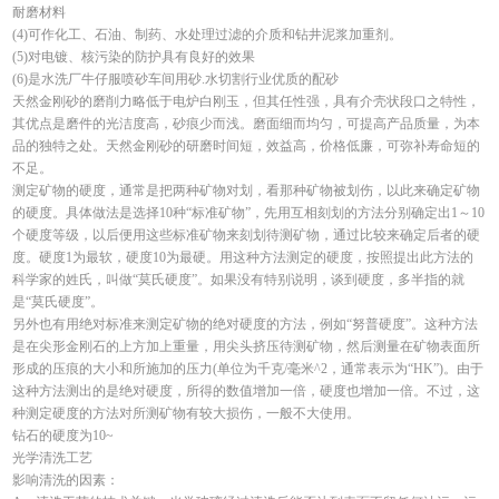
耐磨材料
(4)可作化工、石油、制药、水处理过滤的介质和钻井泥浆加重剂。
(5)对电镀、核污染的防护具有良好的效果
(6)是水洗厂牛仔服喷砂车间用砂.水切割行业优质的配砂
天然金刚砂的磨削力略低于电炉白刚玉，但其任性强，具有介壳状段口之特性，
其优点是磨件的光洁度高，砂痕少而浅。磨面细而均匀，可提高产品质量，为本
品的独特之处。天然金刚砂的研磨时间短，效益高，价格低廉，可弥补寿命短的
不足。
测定矿物的硬度，通常是把两种矿物对划，看那种矿物被划伤，以此来确定矿物
的硬度。具体做法是选择10种“标准矿物”，先用互相刻划的方法分别确定出1～10
个硬度等级，以后便用这些标准矿物来刻划待测矿物，通过比较来确定后者的硬
度。硬度1为最软，硬度10为最硬。用这种方法测定的硬度，按照提出此方法的
科学家的姓氏，叫做“莫氏硬度”。如果没有特别说明，谈到硬度，多半指的就
是“莫氏硬度”。
另外也有用绝对标准来测定矿物的绝对硬度的方法，例如“努普硬度”。这种方法
是在尖形金刚石的上方加上重量，用尖头挤压待测矿物，然后测量在矿物表面所
形成的压痕的大小和所施加的压力(单位为千克/毫米^2，通常表示为“HK”)。由于
这种方法测出的是绝对硬度，所得的数值增加一倍，硬度也增加一倍。不过，这
种测定硬度的方法对所测矿物有较大损伤，一般不大使用。
钻石的硬度为10~
光学清洗工艺
影响清洗的因素：