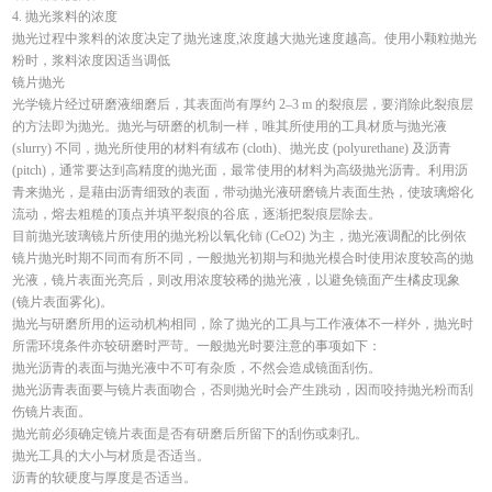
4. 抛光浆料的浓度
抛光过程中浆料的浓度决定了抛光速度,浓度越大抛光速度越高。使用小颗粒抛光
粉时，浆料浓度因适当调低
镜片抛光
光学镜片经过研磨液细磨后，其表面尚有厚约 2–3 m 的裂痕层，要消除此裂痕层
的方法即为抛光。抛光与研磨的机制一样，唯其所使用的工具材质与抛光液
(slurry) 不同，抛光所使用的材料有绒布 (cloth)、抛光皮 (polyurethane) 及沥青
(pitch)，通常要达到高精度的抛光面，最常使用的材料为高级抛光沥青。利用沥
青来抛光，是藉由沥青细致的表面，带动抛光液研磨镜片表面生热，使玻璃熔化
流动，熔去粗糙的顶点并填平裂痕的谷底，逐渐把裂痕层除去。
目前抛光玻璃镜片所使用的抛光粉以氧化铈 (CeO2) 为主，抛光液调配的比例依
镜片抛光时期不同而有所不同，一般抛光初期与和抛光模合时使用浓度较高的抛
光液，镜片表面光亮后，则改用浓度较稀的抛光液，以避免镜面产生橘皮现象
(镜片表面雾化)。
抛光与研磨所用的运动机构相同，除了抛光的工具与工作液体不一样外，抛光时
所需环境条件亦较研磨时严苛。一般抛光时要注意的事项如下：
抛光沥青的表面与抛光液中不可有杂质，不然会造成镜面刮伤。
抛光沥青表面要与镜片表面吻合，否则抛光时会产生跳动，因而咬持抛光粉而刮
伤镜片表面。
抛光前必须确定镜片表面是否有研磨后所留下的刮伤或刺孔。
抛光工具的大小与材质是否适当。
沥青的软硬度与厚度是否适当。