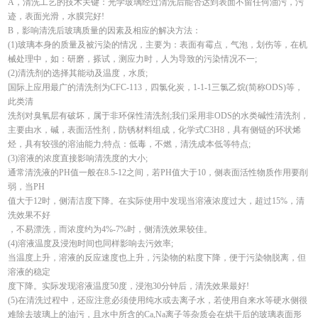
A，清洗工艺的技术关键：光学玻璃经过清洗后能否达到表面不留任何油污，污
迹，表面光滑，水膜完好!
B，影响清洗后玻璃质量的因素及相应的解决方法：
(1)玻璃本身的质量及被污染的情况，主要为：表面有霉点，气泡，划伤等，在机
械处理中，如：研磨，搽试，测应力时，人为导致的污染情况不一;
(2)清洗剂的选择其能动及温度，水质;
国际上应用最广的清洗剂为CFC-113，四氯化炭，1-1-1三氯乙烷(简称ODS)等，
此类清
洗剂对臭氧层有破坏，属于非环保性清洗剂;我们采用非ODS的水类碱性清洗剂，
主要由水，碱，表面活性剂，防锈材料组成，化学式C3H8，具有侧链的环状烯
烃，具有较强的溶油能力;特点：低毒，不燃，清洗成本低等特点;
(3)溶液的浓度直接影响清洗度的大小;
通常清洗液的PH值一般在8.5-12之间，若PH值大于10，侧表面活性物质作用要削
弱，当PH
值大于12时，侧清洁度下降。在实际使用中发现当溶液浓度过大，超过15%，清
洗效果不好
，不易漂洗，而浓度约为4%-7%时，侧清洗效果较佳。
(4)溶液温度及浸泡时间也同样影响去污效率;
当温度上升，溶液的反应速度也上升，污染物的粘度下降，便于污染物脱离，但
溶液的稳定
度下降。实际发现溶液温度50度，浸泡30分钟后，清洗效果最好!
(5)在清洗过程中，还应注意必须使用纯水或去离子水，若使用自来水等硬水侧很
难除去玻璃上的油污，且水中所含的Ca,Na离子等杂质会在烘干后的玻璃表面形