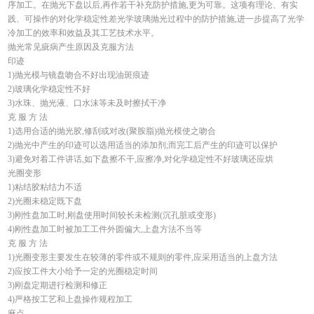
序加工。在抛光下盘以后,再作若干补充防护措施,更为可靠。这项有理论、有实
践、可操作的对化学稳定性差光学玻璃抛光过程中的防护措施,进一步提高了光学
冷加工的效率和效益及其工艺技术水平。
抛光常见疵病产生原因及克服方法
印迹
1)抛光模与镜盘吻合不好出现油斑痕迹
2)玻璃化学稳定性不好
3)水珠、抛光液、口水沫等未及时擦拭干净
克 服 方 法
1)选用合适的抛光胶,修刮或对改(聚胺脂)抛光模使之吻合
2)抛光中产生的印迹可以选用适当的添加剂;而完工后产生的印迹可以保护
3)避免对着工件讲话,如下盘擦不干,应擦净,对化学稳定性不好玻璃还应烘
光圈变形
1)粘结胶粘结力不适
2)光圈未稳定既下盘
3)刚性盘加工时,刚盘使用时间较长未检测(沉孔脏或变形)
4)刚性盘加工时被加工工件外圆偏大,上盘方法不当等
克 服 方 法
1)光圈变形主要发生在较薄的零件或不规则的零件,应采用适当的上盘方法
2)应按工件大小给予一定的光圈稳定时间
3)刚盘定期进行检测和修正
4)严格按工艺和上盘操作规程加工
麻点