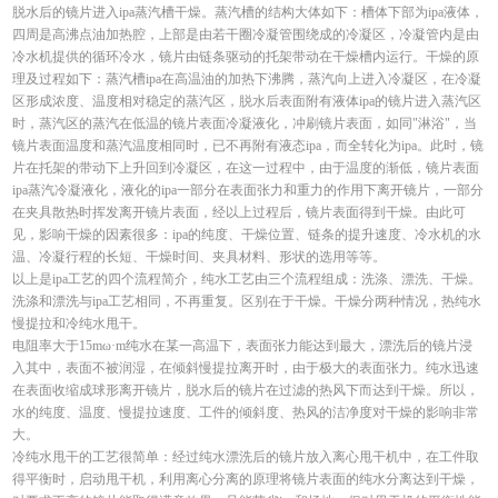
脱水后的镜片进入ipa蒸汽槽干燥。蒸汽槽的结构大体如下：槽体下部为ipa液体，
四周是高沸点油加热腔，上部是由若干圈冷凝管围绕成的冷凝区，冷凝管内是由
冷水机提供的循环冷水，镜片由链条驱动的托架带动在干燥槽内运行。干燥的原
理及过程如下：蒸汽槽ipa在高温油的加热下沸腾，蒸汽向上进入冷凝区，在冷凝
区形成浓度、温度相对稳定的蒸汽区，脱水后表面附有液体ipa的镜片进入蒸汽区
时，蒸汽区的蒸汽在低温的镜片表面冷凝液化，冲刷镜片表面，如同"淋浴"，当
镜片表面温度和蒸汽温度相同时，已不再附有液态ipa，而全转化为ipa。此时，镜
片在托架的带动下上升回到冷凝区，在这一过程中，由于温度的渐低，镜片表面
ipa蒸汽冷凝液化，液化的ipa一部分在表面张力和重力的作用下离开镜片，一部分
在夹具散热时挥发离开镜片表面，经以上过程后，镜片表面得到干燥。由此可
见，影响干燥的因素很多：ipa的纯度、干燥位置、链条的提升速度、冷水机的水
温、冷凝行程的长短、干燥时间、夹具材料、形状的选用等等。
以上是ipa工艺的四个流程简介，纯水工艺由三个流程组成：洗涤、漂洗、干燥。
洗涤和漂洗与ipa工艺相同，不再重复。区别在于干燥。干燥分两种情况，热纯水
慢提拉和冷纯水甩干。
电阻率大于15mω·m纯水在某一高温下，表面张力能达到最大，漂洗后的镜片浸
入其中，表面不被润湿，在倾斜慢提拉离开时，由于极大的表面张力。纯水迅速
在表面收缩成球形离开镜片，脱水后的镜片在过滤的热风下而达到干燥。所以，
水的纯度、温度、慢提拉速度、工件的倾斜度、热风的洁净度对干燥的影响非常
大。
冷纯水甩干的工艺很简单：经过纯水漂洗后的镜片放入离心甩干机中，在工件取
得平衡时，启动甩干机，利用离心分离的原理将镜片表面的纯水分离达到干燥，