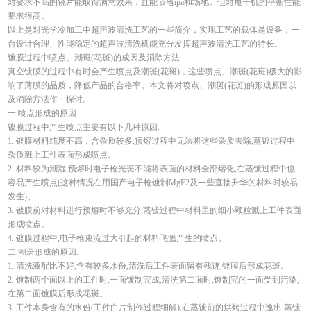
对要求不高的镜片能取得满意效果，且能节省ipa和场地。但对甩干机的平衡性能
要求很高。
以上是对光学冷加工中超声波清洗工艺的一些简介，实现工艺的载体是设备，一
台设计合理、性能稳定的超声波清洗机能充分发挥超声波清洗工艺的特长。
镀膜过程中喷点、潮斑(花斑)的成因及消除方法
真空镀膜的过程中有时会产生喷点及潮斑(花斑)，这些喷点、潮斑(花斑)极大的影
响了薄膜的品质，降低产品的合格率。本文将对喷点、潮斑(花斑)的形成原因以
及消除方法作一探讨。
一.喷点形成的原因
镀膜过程中产生喷点主要有以下几种原因:
1. 镀膜材料纯度不高，含杂质较多,预熔过程中无法将这些杂质去除,蒸镀过程中
杂质溅上工件表面形成喷点。
2. 材料较为潮湿,预熔时电子枪光斑不能将表面的材料全部熔化,在蒸镀过程中也
容易产生喷点(这种情况在用国产电子枪镀制MgF2及一些直接升华的材料时较易
发生)。
3. 镀膜前对材料进行预熔时不够充分,蒸镀过程中材料里的细小颗粒溅上工件表面
形成喷点。
4. 镀膜过程中,电子枪束流过大引起的材料飞溅产生的喷点。
二.潮斑形成的原因:
1. 清洗液配比不好,含有较多水份,清洗后工件表面留有残迹,镀膜后形成花斑。
2. 镀制两个面以上的工件时,一面镀制完成,清洗第二面时,镀制完的一面受到污染,
在第二面镀膜后形成花斑。
3. 工件本身含有的水份(工件白片制作过程细解),在蒸镀前的烘烤过程中逸出,蒸镀