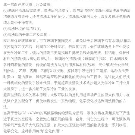
成一层白色雾状膜，污染玻璃;
(6)玻璃经清洗后需漂洗，漂洗后的清洁度，除与清洁剂的漂洗性和清洗液中的清
洁剂浓度有关外，还与漂洗工序的多少，漂洗供水量的大小，温度及循环使用的
纯水是否干净有关;
(7)清洗环境的清洁程度;
(8)清洗后的干燥工艺及温度：
应尽量保证玻璃垂直，可在玻璃下垫陶瓷柱，避免烘干后玻璃下沿有水印;烘箱温
度控制在70度左右，时间在20分钟左右。若温度过高，会在玻璃边角上产生花纹
在光学冷加工中，镜片的清洗主要是指镜片抛光后残余抛光液、黏结剂、保护性
材料的清洗;镜片磨边后磨边油、玻璃粉的清洗;镜片镀膜前手指印、口水圈以及
各种附着物的清洗。传统的清洗方法是利用擦拭材料(纱布、无尘纸)配合化学试
剂(汽油、乙醇、丙酮、乙醚)采取浸泡、擦拭等手段进行手工清擦。这种方法费
时费力，清洁度差，显然不适应现代规模化的光学冷加工行业。这迫使人们寻找
一种机械化的清洗手段来代替。于是超声波清洗技术逐步进入光学冷加工行业并
大显身手，进一步推动了光学冷加工业的发展。
超声波清洗技术的基本原理，大致可以认为是利用超声场产生的巨大作用力，在
洗涤介质的配合下，促使物质发生一系列物理、化学变化以达到清洗目的的方
法。
当高于音波(28～40khz)的高频振动传给清洗介质后，液体介质在高频振动下产生
近乎真空的空腔泡，空腔泡在相互间的碰撞、合并、消亡的过程中，可使液体局
部瞬间产生几千大气压的压强，如此大的压强使得周围的物质发生一系列物理、
化学变化。这种作用称为"空化作用"：