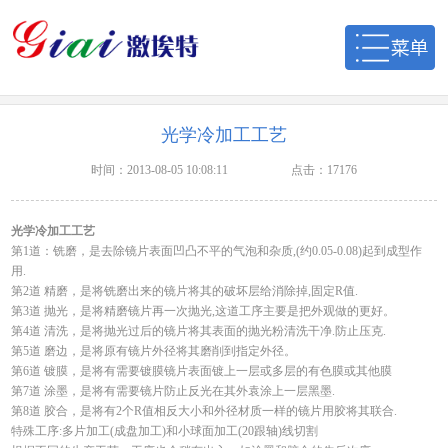
光学冷加工工艺
时间：2013-08-05 10:08:11
点击：17176
光学冷加工工艺
第1道：铣磨，是去除镜片表面凹凸不平的气泡和杂质,(约0.05-0.08)起到成型作
用.
第2道 精磨，是将铣磨出来的镜片将其的破坏层给消除掉,固定R值.
第3道 抛光，是将精磨镜片再一次抛光,这道工序主要是把外观做的更好。
第4道 清洗，是将抛光过后的镜片将其表面的抛光粉清洗干净.防止压克.
第5道 磨边，是将原有镜片外径将其磨削到指定外径。
第6道 镀膜，是将有需要镀膜镜片表面镀上一层或多层的有色膜或其他膜
第7道 涂墨，是将有需要镜片防止反光在其外袁涂上一层黑墨.
第8道 胶合，是将有2个R值相反大小和外径材质一样的镜片用胶将其联合.
特殊工序:多片加工(成盘加工)和小球面加工(20跟轴)线切割