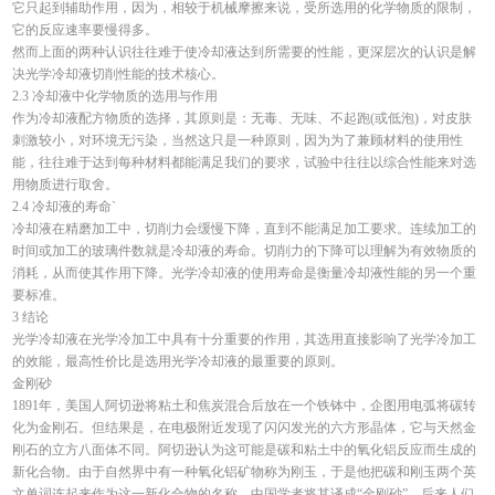
它只起到辅助作用，因为，相较于机械摩擦来说，受所选用的化学物质的限制，
它的反应速率要慢得多。
然而上面的两种认识往往难于使冷却液达到所需要的性能，更深层次的认识是解
决光学冷却液切削性能的技术核心。
2.3 冷却液中化学物质的选用与作用
作为冷却液配方物质的选择，其原则是：无毒、无味、不起跑(或低泡)，对皮肤
刺激较小，对环境无污染，当然这只是一种原则，因为为了兼顾材料的使用性
能，往往难于达到每种材料都能满足我们的要求，试验中往往以综合性能来对选
用物质进行取舍。
2.4 冷却液的寿命`
冷却液在精磨加工中，切削力会缓慢下降，直到不能满足加工要求。连续加工的
时间或加工的玻璃件数就是冷却液的寿命。切削力的下降可以理解为有效物质的
消耗，从而使其作用下降。光学冷却液的使用寿命是衡量冷却液性能的另一个重
要标准。 
3 结论
光学冷却液在光学冷加工中具有十分重要的作用，其选用直接影响了光学冷加工
的效能，最高性价比是选用光学冷却液的最重要的原则。
金刚砂
1891年，美国人阿切逊将粘土和焦炭混合后放在一个铁钵中，企图用电弧将碳转
化为金刚石。但结果是，在电极附近发现了闪闪发光的六方形晶体，它与天然金
刚石的立方八面体不同。阿切逊认为这可能是碳和粘土中的氧化铝反应而生成的
新化合物。由于自然界中有一种氧化铝矿物称为刚玉，于是他把碳和刚玉两个英
文单词连起来作为这一新化合物的名称，中国学者将其译成“金刚砂”。后来人们