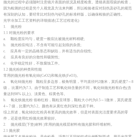
抛光的过程中必须随时注意镜片表面的状况及精度检查。透镜表面瑕疵的检查，
因为检测的过程是凭个人视觉及方法来判断，所以检验者应对刮伤及砂孔的规范
有深刻的认知，要经常比对刮伤与砂孔的标准样版，以确保检验的正确性。
光学冷加工工艺资料的详细描述(工艺过程老化)
1. 抛光粉
1.1 对抛光粉的要求
a. 颗粒度应均匀，硬度一般应比被抛光材料稍硬;
b. 抛光粉应纯洁，不含有可能引起划痕的杂质;
c. 应具有一定的晶格形态和缺陷，并有适当的自锐性;
d. 应具有良好的分散性和吸附性;
e. 化学稳定性好，不致腐蚀工件。
1.2 抛光粉的种类和性能
常用的抛光粉有氧化铈(CeO2)和氧化铁(FeO3)。
a. 氧化铈抛光粉 颗粒呈多边形，棱角明显，平均直径约2微米，莫氏硬度7～8
级， 比重约为7.3。由于制造工艺和氧化铈含量的不同，氧化铈抛光粉有白色(含
量达到98% 以上)、淡黄色、棕黄色等。
b. 氧化铁抛光粉 俗称红粉，颗粒呈球形，颗粒大小约为0.5～1微米，莫氏硬度
4～7 级，比重约为5.2。颜色有从黄红色到深红色若干种。
综上所述，氧化铈比红粉具有更高的抛光效率，但是对表面光洁度要求高的零
件，还是使用红粉抛光效果较好。
2. 抛光模层(下垫)材料 )常用的抛光模层材料有抛光胶和纤维材料。
2.1 抛光胶
抛光胶又名抛光柏油，是由松香、沥青以不同的组成比例配制而成，用于光学零