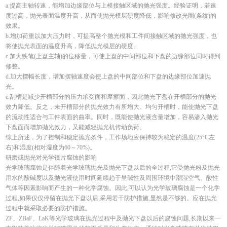
a.提高主轴转速，能增加边缘部位与上模接触区域的抛光强度。经验证明，若速
度过高，抛光表面温度升高，从而使抛光模层硬度降低，影响修改光圈(条纹)的
效果。
b.增加荷重以加大压力时，可提高整个抛光模和工件间接触区域的抛光强度，也
将使抛光表面的温度升高，降低抛光模层的硬度。
c.加大铁笔(上盘主轴)的位移量，可使上盘的中间部位和下盘的边缘部位同时得到
修整。
d.加大摆幅长度，增加摆轴速度会使上盘的中间部位和下盘的边缘部位加速抛
光。
e.刮槽是减少开槽部分的压力承受面和摩擦面，因此抛光下盘在开槽部分的抛光
效力降低。反之，未开槽部分的抛光效力有所增大。均匀开槽时，能使抛光下盘
的流动性适合与工件表面的曲率。同时，既能使抛光液含量增加，容易渗入抛光
下盘面而增加抛光效力，又能减轻抛光机传动负荷。
综上所述，为了控制和稳定抛光条件，工作场地应保持较为稳定的温度(25°C左
右)和湿度(相对湿度为60～70%)。
研磨或抛光对光学镜片腐蚀的影响
光学玻璃腐蚀是伴随着光学玻璃抛光及抛光下盘以后的全过程,它受抛光粉及抛光
用水的酸碱度以及抛光液使用时间延续趋于呈碱性及周围环境中潮湿空气、酸性
气体等因素影响而产生的一种化学腐蚀。因此,可以认为光学玻璃腐蚀是一个化学
过程,如果仅仅停留在抛光下盘以后,采用若干防护措施,显然是不够的。应在抛光
过程中就采取必要的防护措施。
ZF、ZBaF、LaK等光学玻璃在抛光过程中及抛光下盘以后的腐蚀问题,长期以来一