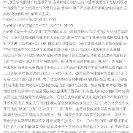
9%,这些玻璃的耐水性显著降低,这就可能在抛光过程中受水或抛光下盘以后吸收
带有酸性气体的潮湿空气而受到侵蚀,使Ba++离子产生易溶于水或酸性的物质;这
类玻璃水解时有Ba(OH)2生成。
BaSiO3+ 2H2O=Ba(OH)2+H2SiO3
Ba(OH)2+H2CO3(H2O+CO2)=BaCO3+ 2H2O
Ba(OH)2是一个比Ca(OH)2更强的碱,在水中溶解度也比 Ca(OH)2较大,这就意味着
ZK、LaK的玻璃水解溶液中有大量的OH-离子存在,而OH-离子对玻璃网络体中的
Si-O键进行亲核Siδ+Oδ- OH-进攻,使SiO键断裂。同时,玻璃水解后氢氧化物吸收
空气中或水中的CO2,则生成碳酸盐2NaOH+CO2=NaCO3+H2O这时NaOH和
NaCO3溶液也构成对玻璃的腐蚀,特别是由于NaCO3的反常现象,对玻璃的腐蚀更
为严重,并破坏玻璃立体的网络结构。同时,在抛光过程中由于玻璃的不断水解,产
生出来的碱使抛光液的pH值不断上升,化学稳定性差的光学玻璃使抛光液的pH值
上升更快,有时甚至达到pH值8 5～9的平衡值。抛光液呈碱性后有大量的OH-离子
存在,也就产生前述的OH-离子对玻璃网络结构中的Si-O键的亲核进攻,使SiO键断
裂,玻璃主体的网络结构受到破坏,造成玻璃的严重腐蚀。如前所述,水对玻璃的腐
蚀过程中把玻璃中的碱金属或碱土金属离子置换出来,在生成氢氧化物的同时玻璃
表面也生成硅酸凝胶或碳酸盐等。它们在玻璃表面形成不规则的厚薄不均的干涉
薄膜或斑痕,在反射光下有的形状与颜色像飘浮在水面上的“油斑”,有的似天空中灰
薄云层的“暗斑”“水印”或“灰路子”“白斑”等等。这些薄膜或斑痕表象各异,叫法不
同,但都是光学玻璃抛光表面受水、酸、碱等介质不同程度侵蚀的结果。据认为:
青色斑点是基于玻璃表面各种金属离子(如K+、Na+、Ca++等)的逸出而形成不规
则的多孔性的硅酸薄膜,有时也有极小量的各种金属离子盐类的微晶。由于表面厚
度的不均匀性产生不同的干涉颜色,甚至呈现彩虹色膜。而白色斑点则是基于玻璃