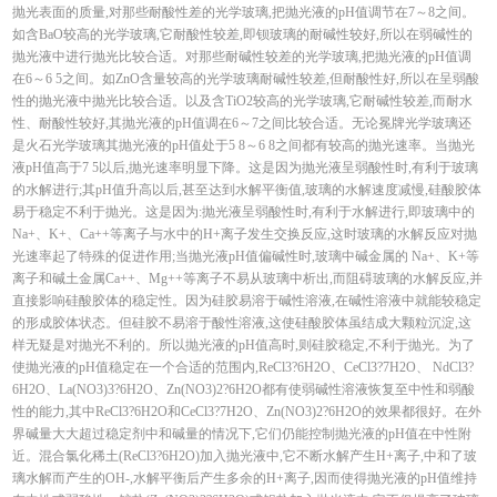
抛光表面的质量,对那些耐酸性差的光学玻璃,把抛光液的pH值调节在7～8之间。
如含BaO较高的光学玻璃,它耐酸性较差,即钡玻璃的耐碱性较好,所以在弱碱性的
抛光液中进行抛光比较合适。对那些耐碱性较差的光学玻璃,把抛光液的pH值调
在6～6 5之间。如ZnO含量较高的光学玻璃耐碱性较差,但耐酸性好,所以在呈弱酸
性的抛光液中抛光比较合适。以及含TiO2较高的光学玻璃,它耐碱性较差,而耐水
性、耐酸性较好,其抛光液的pH值调在6～7之间比较合适。无论冕牌光学玻璃还
是火石光学玻璃其抛光液的pH值处于5 8～6 8之间都有较高的抛光速率。当抛光
液pH值高于7 5以后,抛光速率明显下降。这是因为抛光液呈弱酸性时,有利于玻璃
的水解进行;其pH值升高以后,甚至达到水解平衡值,玻璃的水解速度减慢,硅酸胶体
易于稳定不利于抛光。这是因为:抛光液呈弱酸性时,有利于水解进行,即玻璃中的
Na+、K+、Ca++等离子与水中的H+离子发生交换反应,这时玻璃的水解反应对抛
光速率起了特殊的促进作用;当抛光液pH值偏碱性时,玻璃中碱金属的 Na+、K+等
离子和碱土金属Ca++、Mg++等离子不易从玻璃中析出,而阻碍玻璃的水解反应,并
直接影响硅酸胶体的稳定性。因为硅胶易溶于碱性溶液,在碱性溶液中就能较稳定
的形成胶体状态。但硅胶不易溶于酸性溶液,这使硅酸胶体虽结成大颗粒沉淀,这
样无疑是对抛光不利的。所以抛光液的pH值高时,则硅胶稳定,不利于抛光。为了
使抛光液的pH值稳定在一个合适的范围内,ReCl3?6H2O、CeCl3?7H2O、 NdCl3?
6H2O、La(NO3)3?6H2O、Zn(NO3)2?6H2O都有使弱碱性溶液恢复至中性和弱酸
性的能力,其中ReCl3?6H2O和CeCl3?7H2O、Zn(NO3)2?6H2O的效果都很好。在外
界碱量大大超过稳定剂中和碱量的情况下,它们仍能控制抛光液的pH值在中性附
近。混合氯化稀土(ReCl3?6H2O)加入抛光液中,它不断水解产生H+离子,中和了玻
璃水解而产生的OH-,水解平衡后产生多余的H+离子,因而使得抛光液的pH值维持