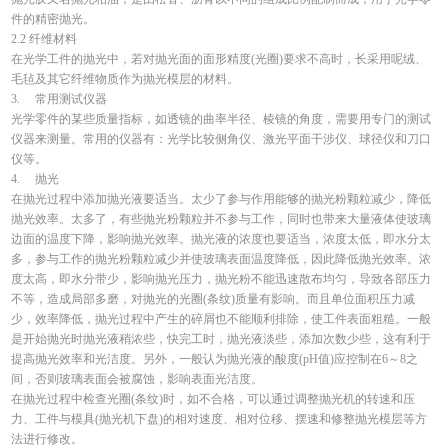
件的精密抛光。
2.2 纤维材料
在光学工件的抛光中，若对抛光面的面形精度(光圈)要求不高时，长采用呢绒、
毛毡及其它纤维物质作为抛光模层的材料。
3. 常用测试仪器
光学零件的某些质量指标，如透镜的曲率半径、棱镜的角度，需要用专门的测试
仪器来测量。常用的仪器有：光学比较侧角仪、激光平面干涉仪、球径仪和刀口
仪等。
4. 抛光
在抛光过程中添加抛光液要适当。太少了参与作用能够的抛光粉颗粒减少，降低
抛光效率。太多了，有些抛光粉颗粒并不参与工作，同时也带来大量液体使玻璃
边面的温度下降，影响抛光效率。抛光液的浓度也要适当，浓度太低，即水分太
多，参与工作的抛光粉颗粒减少并使玻璃表面温度降低，因此降低抛光效率。浓
度太高，即水分带少，影响抛光压力，抛光粉不能迅速散布均匀，导致各部压力
不等，造成局部多磨，对抛光的光圈(条纹)质量有影响。而且单位面积压力减
少，效率降低，抛光过程中产生的碎屑也不能顺利排除，使工件表面粗糙。一般
是开始抛光时抛光液稍浓些，快完工时，抛光液淡些，添加次数少些，这有利于
提高抛光效率和光洁度。另外，一般认为抛光液的酸度(pH值)应控制在6～8之
间，否则玻璃表面会被腐蚀，影响表面光洁度。
在抛光过程中检查光圈(条纹)时，如不合格，可以通过调整抛光机的转速和压
力、工件与模具(抛光机下盘)的相对速度、相对位移、摆速和修整抛光模层等方
法进行修改。