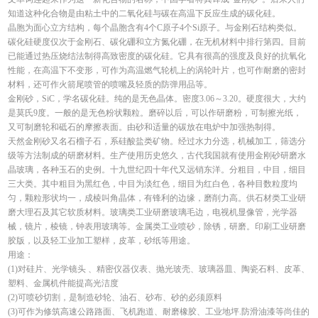
知道这种化合物是由粘土中的二氧化硅与碳在高温下反应生成的碳化硅。
晶胞为面心立方结构，每个晶胞含有4个C原子4个Si原子。与金刚石结构类似。
碳化硅硬度仅次于金刚石、碳化硼和立方氮化硼，在无机材料中排行第四。目前
已能通过热压烧结法制得高致密度的碳化硅。它具有很高的强度及良好的抗氧化
性能，在高温下不变形，可作为高温燃气轮机上的涡轮叶片，也可作耐磨的密封
材料，还可作火箭尾喷管的喷嘴及轻质的防弹用品等。
金刚砂，SiC，学名碳化硅。纯的是无色晶体。密度3.06～3.20。硬度很大，大约
是莫氏9度。一般的是无色粉状颗粒。磨碎以后，可以作研磨粉，可制擦光纸，
又可制磨轮和砥石的摩擦表面。由砂和适量的碳放在电炉中加强热制得。
天然金刚砂又名石榴子石，系硅酸盐类矿物。经过水力分选，机械加工，筛选分
级等方法制成的研磨材料。生产使用历史悠久，古代我国就有使用金刚砂研磨水
晶玻璃，各种玉石的史例。十九世纪四十年代又远销东洋。分粗目，中目，细目
三大类。其中粗目为黑红色，中目为淡红色，细目为红白色，各种目数粒度均
匀，颗粒形状均一，成棱叫角晶体，有锋利的边缘，磨削力高。供石材类工业研
磨大理石及其它软质材料。玻璃类工业研磨玻璃毛边，电视机显像管，光学器
械，镜片，棱镜，钟表用玻璃等。金属类工业喷砂，除锈，研磨。印刷工业研磨
胶版，以及轻工业加工塑样，皮革，砂纸等用途。
用途：
(1)对硅片、光学镜头 、精密仪器仪表、抛光玻壳、玻璃器皿、陶瓷石料、皮革、
塑料、金属机件能提高光洁度
(2)可喷砂切割，是制造砂轮、油石、砂布、砂的必须原料
(3)可作为修筑高速公路路面、飞机跑道、耐磨橡胶、工业地坪.防滑油漆等尚佳的