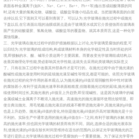
表面各种金属离子(如K+、Na+、Ca++、Ba++、Pb++等)逸出形成硅酸薄膜的同
时,还有大量的氢氧化物、碳酸盐、硫酸盐等微小结晶生成。当把玻璃表面的白斑
去掉以后,它下面则又可以看到青斑了。可以认为:光学玻璃在抛光过程中或抛光
下盘以后,在它表面出现的油膜或斑点是由于玻璃受水或其它介质侵蚀而在玻璃表
面产生的硅酸凝胶、氢氧化物、碳酸盐等的覆盖物。就其本质而言,这是一种化学
腐蚀现象。
三、光学玻璃在抛光过程中的防护措施根据以上讨论,光学玻璃受腐蚀的程度,可
以归结为:光学玻璃的组成结构,构成玻璃材料本身的化学稳定性及当时所处的环
境,即接触的水、酸、碱等介质这两个主要因素。而要改变光学玻璃组成结构,以
改善其物理化学性能,势必影响其光学性能,这就失去采用此类玻璃的实际意义
了。只有在加工过程中改善其外部条件才是可行的。在抛光过程中由于抛光液的
酸碱性或抛光液使用时间的延续抛光液呈碱性等情况,都是可能的。依照光学玻璃
在抛光过程的化学作用的基本观点,认为抛光液的pH值呈现弱酸性和中性对玻璃
的腐蚀甚小,有利于提高抛光速率和表面粗糙度;但随着抛光过程的延续,抛光液连
续使用时间过长,其抛光液的 pH值呈上升趋势,即呈现碱性。这是因为玻璃中的碱
金属或碱土金属离子不断溶入抛光液。高速抛光的抛光液循环使用比较明显。即
使古典法抛光、用毛笔蘸点抛光液后的残液不断带进抛光液中,其抛光液的pH值
也是上升趋势。抛光液pH值的变化,特别是抛光液pH值的升高对玻璃抛光是十分
不利的。实际生产中通常选用的抛光液pH值在6～7之间,有利于玻璃的水解,有较
高的抛光速率;但也因光学玻璃的材质而有所不同。因此,选择合适的抛光液添加
剂,使抛光液的pH值在较长时间里维持在适当的范围内,以保证光学玻璃抛光的正
常进行是防止光学玻璃在抛光过程中受腐蚀的一个重要措施。为了保证光学零件