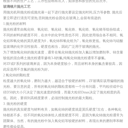
根据不同的生产工艺，工序也会稍有出入，如涂墨和胶合的先后次序。
玻璃镜片抛光工艺
用抛光机和抛光粉或抛光液一起下进行抛光要设定抛光时间,压力等参数. 抛光后
要立即进行清洗可浸泡,否则抛光粉会固化在玻璃上,会留有痕迹的.
1.抛光粉的材料
抛光粉通常由氧化铈、氧化铝、氧化硅、氧化铁、氧化锆、氧化铬等组份组成，
不同的材料的硬度不同，在水中的化学性质也不同，因此使用场合各不相同。氧
化铝和氧化铬的莫氏硬度为9，氧化铈和氧化锆为7，氧化铁更低。氧化铈与硅酸
盐玻璃的化学活性较高，硬度也相当，因此广泛用于玻璃的抛光。
为了增加氧化铈的抛光速度，通常在氧化铈抛光粉加入氟以增加磨削率。铈含量
较低的混合稀土抛光粉通常掺有3-8的氟;纯氧化铈抛光粉通常不掺氟。
对ZF或F系列的玻璃来说，因为本身硬度较小，而且材料本身的氟含量较高，因
此应选用不含氟的抛光粉为好。
2.氧化铈的颗粒度
粒度越大的氧化铈，磨削力越大，越适合于较硬的材料，ZF玻璃应该用偏细的抛
光粉。要注意的是，所有的氧化铈的颗粒度都有一个分布问题，平均粒径或中位
径D50的大小只决定了抛光速度的快慢，而最大粒径Dmax决定了抛光精度的高
低。因此，要得到高精度要求，必须控制抛光粉的最大颗粒。
3. 抛光粉的硬度
抛光粉的真实硬度与材料有关，如氧化铈的硬度就是莫氏硬度7左右，各种氧化
铈都差不多。但不同的氧化铈体给人感觉硬度不同，是因为氧化铈抛光粉通常为
团聚体。当然，有的抛光粉中加入氧化铝等较硬的材料，表现出来的磨削率和耐
磨性都会提高。