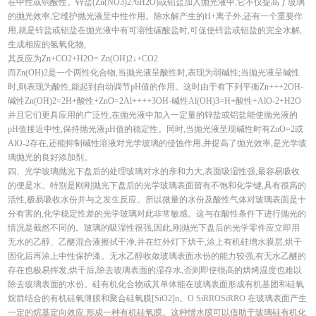
在中性或弱酸性。锌盐(Zn(NO3)2?6H2O)或铝盐加入抛光液中,它不仅提高了玻璃
的抛光效率,它维护抛光液呈中性作用。除水解产生的H+离子外,还有一个重要作
用,就是锌盐或铝盐在抛光液中有可溶性碳酸盐时,可促使锌盐或铝盐的完全水解,
生成相应的氢氧化物,
其反应为Zn+CO2+H2O= Zn(OH)2↓+CO2
而Zn(OH)2是一个两性化合物,当抛光液呈酸性时,表现为弱碱性;当抛光液呈碱性
时,则表现为酸性,能起到自动调节pH值的作用。这时由于有下列平衡Zn+++2OH-
碱性Zn(OH)2=2H+酸性+ZnO=2Al++++3OH-碱性Al(OH)3=H+酸性+AlO-2+H2O
并且它们更具应用的广泛性,在抛光液中加入一定量的锌盐或铝盐能使抛光液的
pH值接近中性,保持抛光液pH值的稳定性。同时,当抛光液呈现碱性时有ZnO=2或
AlO-2存在,还能抑制碱性溶液对光学玻璃的侵蚀作用,并提高了抛光效率,是光学玻
璃抛光的良好添加剂。
四、光学玻璃抛光下盘后的处理玻璃对水的亲和力大,表面吸湿性强,最容易吸收
的便是水。特别是刚刚抛光下盘后的光学玻璃表面留有不饱和化学键,具有很高的
活性,极易吸收水份并与之发生反应。所以微量的水份及酸性气体对玻璃表面是十
分有害的,化学稳定性差的光学玻璃对此非常敏感。这与在酸性条件下进行抛光的
情况是截然不同的。玻璃的吸湿性很强,因此,刚抛光下盘后的光学零件应立即用
无水的乙醇、乙醚混合液擦拭干净,并在红外灯下烘干,涂上有机硅增水膜层,烘干
固化后再涂上中性保护漆。无水乙醇收敛玻璃表面水份的能力较强,有无水乙醚的
存在也极易挥发;烘干后,除去玻璃表面的湿存水,否则即使很高的烘烤温度也难以
除去玻璃表面的水份。硅有机化合物或其单体能在玻璃表面形成有机基团和硅氧
烷群结合的有机硅氧薄膜和聚合硅氧膜[SiO2]n。O SiRROSiRRO 在玻璃表面产生
一定的烷基定向效应,形成一种有机硅氧膜。这种憎水膜可以借助于玻璃硅有机化